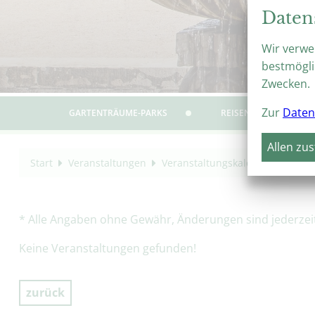
Daten
Wir verwe
bestmögli
Zwecken.
Zur
Daten
GARTENTRÄUME-PARKS
REISEN & ERLEBEN
Allen zu
Start
Veranstaltungen
Veranstaltungskalender
Garte
* Alle Angaben ohne Gewähr, Änderungen sind jederzeit 
Keine Veranstaltungen gefunden!
zurück