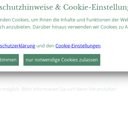
Prächtige Barockgärten, weltberü
schutzhinweise & Cookie-Einstellu
botanischer Fülle – das ideale Rei
nden Cookies, um Ihnen die Inhalte und Funktionen der We
ch anzubieten. Darüber hinaus verwenden wir Cookies zu A
schutzerklärung
und den
Cookie-Einstellungen
.
VERANSTALTUNGEN
HÖHEPUNKTE 2026
stimmen
nur notwendige Cookies zulassen
nträume-Picknick "Denn nur von Lust erklingt mein Saitenspiel"
möglich. Bitte informieren Sie sich beim Veranstalter!