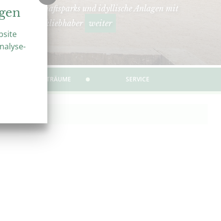
hmte Landschaftsparks und idyllische Anlagen mit
ngen
seziel für Parkliebhaber
weiter
bsite
nalyse-
ÜBER GARTENTRÄUME
SERVICE