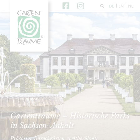
DE
EN
NL
Gartenträume – Historische Parks
in Sachsen-Anhalt
Prächtige Barockgärten, weltberühmte