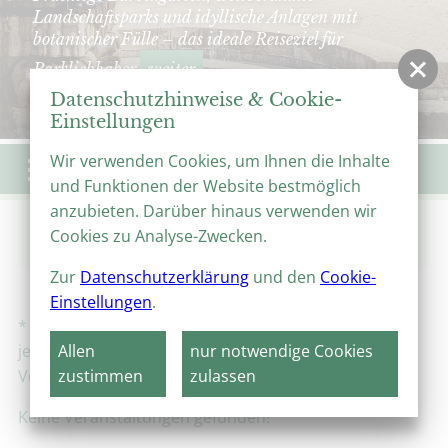
Landschaftsparks und idyllische Anlagen mit
botanischer Fülle – das ideale Reiseziel für
Parkliebhaber
weiter
Datenschutzhinweise & Cookie-
Einstellungen
Wir verwenden Cookies, um Ihnen die Inhalte
Menü
und Funktionen der Website bestmöglich
anzubieten. Darüber hinaus verwenden wir
Start
Veranstaltungen
Veranstaltungskalender
Cookies zu Analyse-Zwecken.
Klosterführung Dreiklang – Kloster, Gärten & Musik
Zur
Datenschutzerklärung
und den
Cookie-
Einstellungen
.
* Alle Angaben ohne Gewähr, Änderungen sind
jederzeit möglich. Bitte informieren Sie sich beim
Allen
nur notwendige Cookies
Veranstalter!
zustimmen
zulassen
Keine Veranstaltungen gefunden!