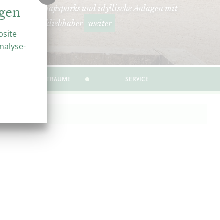
hmte Landschaftsparks und idyllische Anlagen mit
ngen
seziel für Parkliebhaber
weiter
bsite
nalyse-
ÜBER GARTENTRÄUME
SERVICE