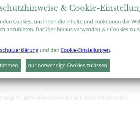
Prächtige Barockgärten, weltberü
schutzhinweise & Cookie-Einstellu
botanischer Fülle – das ideale Rei
nden Cookies, um Ihnen die Inhalte und Funktionen der We
ch anzubieten. Darüber hinaus verwenden wir Cookies zu A
schutzerklärung
und den
Cookie-Einstellungen
.
VERANSTALTUNGEN
HÖHEPUNKTE 2026
stimmen
nur notwendige Cookies zulassen
- und Gewölbeführung
möglich. Bitte informieren Sie sich beim Veranstalter!