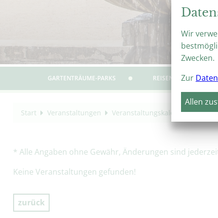
Daten
Wir verwe
bestmögli
Zwecken.
Zur
Daten
GARTENTRÄUME-PARKS
REISEN & ERLEBEN
Allen zu
Start
Veranstaltungen
Veranstaltungskalender
Turm
* Alle Angaben ohne Gewähr, Änderungen sind jederzeit 
Keine Veranstaltungen gefunden!
zurück