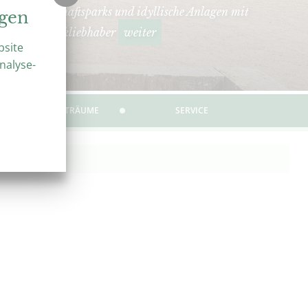
hmte Landschaftsparks und idyllische Anlagen mit
ngen
seziel für Parkliebhaber
weiter
bsite
nalyse-
ÜBER GARTENTRÄUME
SERVICE