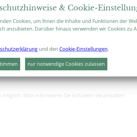
Prächtige Barockgärten, weltberü
schutzhinweise & Cookie-Einstellu
botanischer Fülle – das ideale Rei
nden Cookies, um Ihnen die Inhalte und Funktionen der We
ch anzubieten. Darüber hinaus verwenden wir Cookies zu A
schutzerklärung
und den
Cookie-Einstellungen
.
VERANSTALTUNGEN
HÖHEPUNKTE 2026
stimmen
nur notwendige Cookies zulassen
- und Gewölbeführung
möglich. Bitte informieren Sie sich beim Veranstalter!