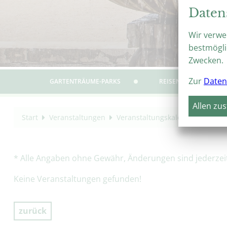
Daten
Wir verwe
bestmögli
Zwecken.
Zur
Daten
GARTENTRÄUME-PARKS
REISEN & ERLEBEN
Allen zu
Start
Veranstaltungen
Veranstaltungskalender
Turm
* Alle Angaben ohne Gewähr, Änderungen sind jederzeit 
Keine Veranstaltungen gefunden!
zurück