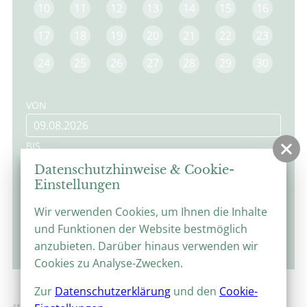
10
11
12
13
14
15
16
17
18
19
20
21
22
23
24
25
26
27
28
29
30
VON
BIS
Datenschutzhinweise & Cookie-
Einstellungen
Wir verwenden Cookies, um Ihnen die Inhalte
und Funktionen der Website bestmöglich
suchen
anzubieten. Darüber hinaus verwenden wir
Cookies zu Analyse-Zwecken.
Zur
Datenschutzerklärung
und den
Cookie-
„HELD EIGNER ART“? - FÜRST