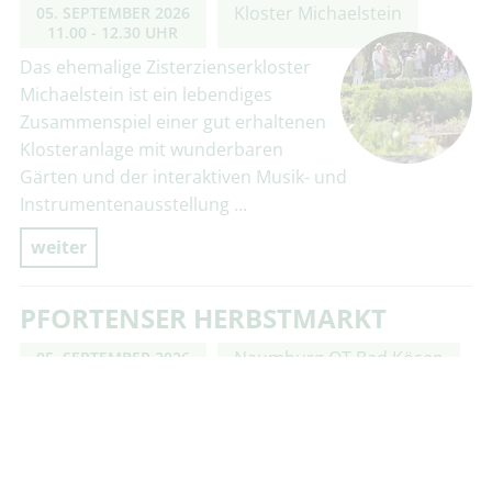
Kloster Michaelstein
05. SEPTEMBER 2026
11.00 - 12.30 UHR
Das ehemalige Zisterzienserkloster
Michaelstein ist ein lebendiges
Zusammenspiel einer gut erhaltenen
Klosteranlage mit wunderbaren
Gärten und der interaktiven Musik- und
Instrumentenausstellung …
weiter
PFORTENSER HERBSTMARKT
Naumburg OT Bad Kösen
05. SEPTEMBER 2026
11.00 - 18.00 UHR
Mit regionalen Weinen und einer Vielfalt guter
Speisen, mit Kunsthandwerk und Mitmachstationen
lockt der Herbstmarkt traditionell viele Gäste nach