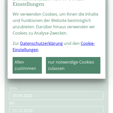
Einstellungen
August 2026
Wir verwenden Cookies, um Ihnen die Inhalte
MO
DI
MI
DO
FR
SA
SO
und Funktionen der Website bestmöglich
1
2
anzubieten. Darüber hinaus verwenden wir
3
4
5
6
7
8
9
Cookies zu Analyse-Zwecken.
10
11
12
13
14
15
16
Zur
Datenschutzerklärung
und den
Cookie-
Einstellungen
.
17
18
19
20
21
22
23
Allen
nur notwendige Cookies
24
25
26
27
28
29
30
zustimmen
zulassen
31
VON
BIS