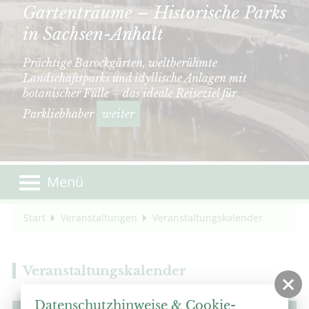
Gartenträume – Historische Parks
in Sachsen-Anhalt
Prächtige Barockgärten, weltberühmte
Landschaftsparks und idyllische Anlagen mit
botanischer Fülle – das ideale Reiseziel für
Parkliebhaber
weiter
Menü
Start
Veranstaltungen
Veranstaltungskalender
Veranstaltungskalender
Datenschutzhinweise & Cookie-