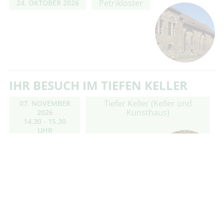
Petrikloster
24. OKTOBER 2026
IHR BESUCH IM TIEFEN KELLER
Tiefer Keller (Keller und
07. NOVEMBER
Kunsthaus)
2026
14.30 - 15.30
UHR
Hinweise: Gemäß dem
Bestimmungszweck des Bauwerkes
herschen zu jeder Jahreszeit
konstante Temperaturen um die 10
Grad Celsius und eine Luftfeuchtigkeit um die 90
Prozent. Bitte kleiden Sie sich …