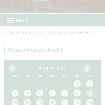
Menü
Start
Veranstaltungen
Veranstaltungskalender
Veranstaltungskalender
August 2026
MO
DI
MI
DO
FR
SA
SO
1
2
3
4
5
6
7
8
9
10
11
12
13
14
15
16