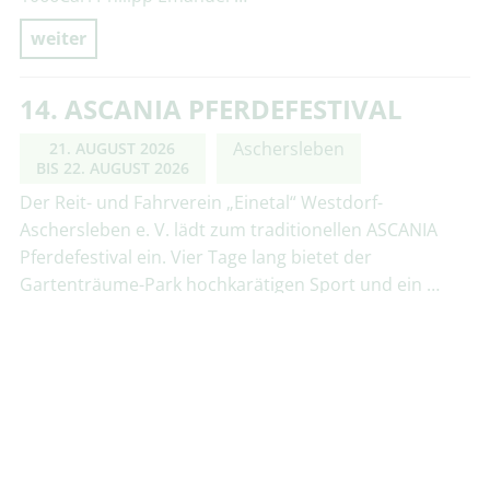
weiter
14. ASCANIA PFERDEFESTIVAL
Aschersleben
21. AUGUST 2026
BIS
22. AUGUST 2026
Der Reit- und Fahrverein „Einetal“ Westdorf-
Aschersleben e. V. lädt zum traditionellen ASCANIA
Pferdefestival ein. Vier Tage lang bietet der
Gartenträume-Park hochkarätigen Sport und ein …
weiter
BROCKENGARTEN IM
BLÜTENZAUBER
Wernigerode OT Schierke
21. AUGUST 2026
14.00 - 14.45 UHR