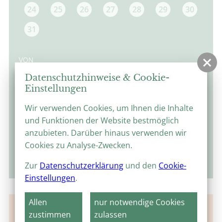
24
25
26
27
28
29
30
31
VON
Datenschutzhinweise & Cookie-
Einstellungen
BIS
Wir verwenden Cookies, um Ihnen die Inhalte
und Funktionen der Website bestmöglich
anzubieten. Darüber hinaus verwenden wir
Cookies zu Analyse-Zwecken.
suchen
Zur
Datenschutzerklärung
und den
Cookie-
Einstellungen
.
Allen
nur notwendige Cookies
Keine Veranstaltungen für diesen Ort gefunden.
zustimmen
zulassen