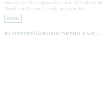
besonderes. Wer mag, kann gerne im Vorfeld den Film
"Das Kleine Gespenst" anschauen oder den …
weiter
KLOSTERFÜHRUNG DREIKLANG –
KLOSTER, GÄRTEN & MUSIK
Blankenburg (Harz)
22. AUGUST 2026
11.00 - 12.30 UHR
Hör- und Dufterlebnisse, ganz besondere Einblicke in
fast 900 Jahre Kulturgut – ein kurzweiliger musealer
Dreiklang! Wöchentlich von April bis Oktober, jeden
Samstag um 11 Uhr und Mittwoch um 14 …
weiter
SCHLOSSTRAUM