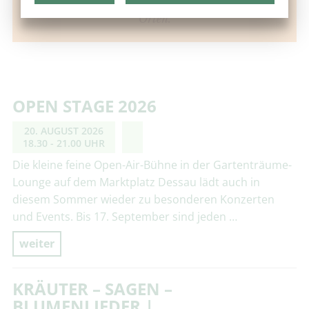
Hier finden Sie aktuelle Highlights aus anderen
Orten.
OPEN STAGE 2026
20. AUGUST 2026
18.30 - 21.00 UHR
Die kleine feine Open-Air-Bühne in der Gartenträume-
Lounge auf dem Marktplatz Dessau lädt auch in
diesem Sommer wieder zu besonderen Konzerten
und Events. Bis 17. September sind jeden …
weiter
KRÄUTER – SAGEN –
BLUMENLIEDER |