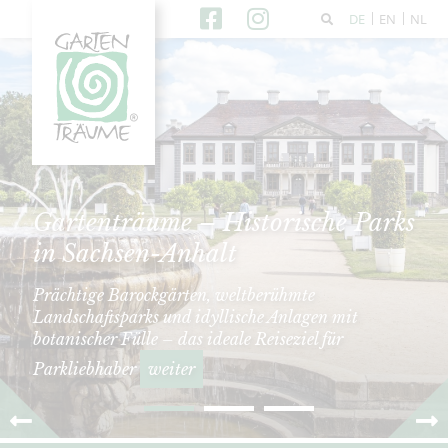
DE
EN
NL
Gartenträume – Historische Parks
in Sachsen-Anhalt
Prächtige Barockgärten, weltberühmte
Landschaftsparks und idyllische Anlagen mit
botanischer Fülle – das ideale Reiseziel für
Parkliebhaber
weiter