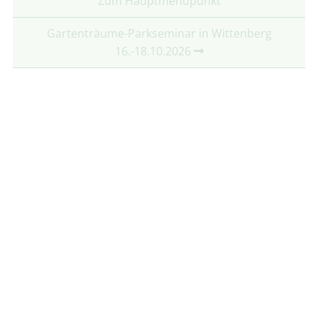
Zum Hauptmenüpunkt
Gartenträume-Parkseminar in Wittenberg
16.-18.10.2026
Partner:
Mit freundlicher Unterstützung von:
Folgt uns auf