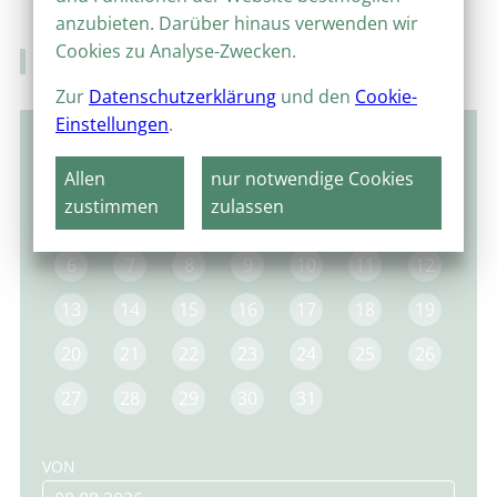
anzubieten. Darüber hinaus verwenden wir
Cookies zu Analyse-Zwecken.
Veranstaltungskalender
Zur
Datenschutzerklärung
und den
Cookie-
Einstellungen
.
Januar 2025
Allen
nur notwendige Cookies
MO
DI
MI
DO
FR
SA
SO
zustimmen
zulassen
1
2
3
4
5
6
7
8
9
10
11
12
13
14
15
16
17
18
19
20
21
22
23
24
25
26
27
28
29
30
31
VON